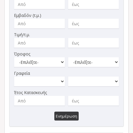
Εμβαδόν (τ.μ.)
Τιμή/τ.μ.
Όροφος
Γραφεία
Έτος Κατασκευής
Ενημέρωση