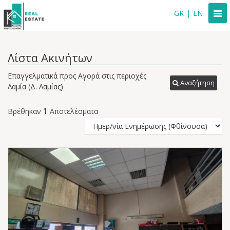
Togg
GR
|
EN
navi
Λίστα Ακινήτων
Επαγγελματικά προς Αγορά στις περιοχές
Αναζήτηση
Λαμία (Δ. Λαμίας)
1
Βρέθηκαν
Αποτελέσματα