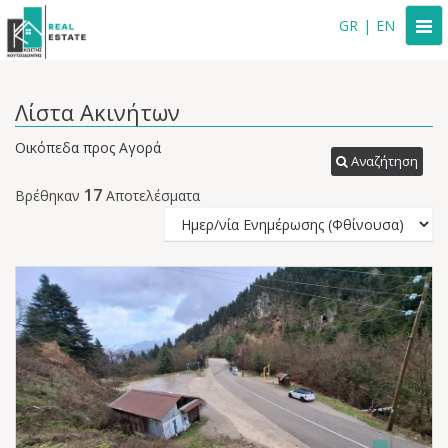
Togg
GR
|
EN
navi
Λίστα Ακινήτων
Οικόπεδα προς Αγορά
Αναζήτηση
17
Βρέθηκαν
Αποτελέσματα