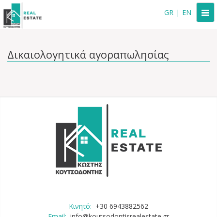
Togg
GR
|
EN
navi
Δικαιολογητικά αγοραπωλησίας
Κινητό:
+30 6943882562
Email:
info@koutsodontisrealestate.gr