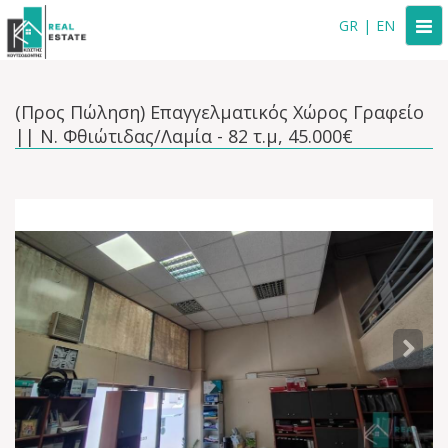
Togg
GR
|
EN
navi
(Προς Πώληση) Επαγγελματικός Χώρος Γραφείο
|| Ν. Φθιώτιδας/Λαμία - 82 τ.μ, 45.000€