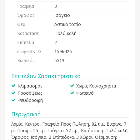
Γραφεία
3
Όροφος
Ισόγειο
Θέα
Αστικό τοπίο
Κατάσταση
Πολύ καλή
Επίπεδα
2
e-agents ID
1596426
Κωδικός
5513
Επιπλέον Χαρακτηριστικά
Κλιματισμός
Χωρίς Κοινόχρηστα
Προσόψεως
Φωτεινό
Ψευδοροφή
Περιγραφή
Λαμία, Κέντρο, Γραφείο Προς Πώληση, 82 τ.μ., Βιτρίνα: 7
μ., Πατάρι: 25 τ.μ., Ισόγειο: 57 τ.μ., Κατάσταση: Πολύ καλή,
Όροφος: Ισόγειο, 2 Επίπεδο/α, 3 Χώροι, Θέρμανση: