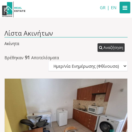
Togg
GR
|
EN
navi
Λίστα Ακινήτων
Ακίνητα
Αναζήτηση
91
Βρέθηκαν
Αποτελέσματα