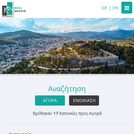
Togg
GR
|
EN
navi
Αναζήτηση
ΑΓΟΡΆ
ΕΝΟΙΚΊΑΣΗ
Βρέθηκαν
17
Κατοικίες προς Αγορά
Κατηγορία