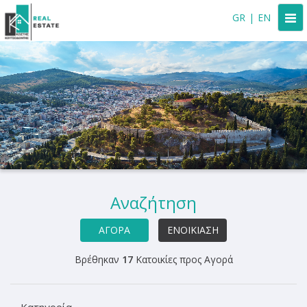
Togg
GR
|
EN
navi
Αναζήτηση
ΑΓΟΡΆ
ΕΝΟΙΚΊΑΣΗ
Βρέθηκαν
17
Κατοικίες προς Αγορά
Κατηγορία