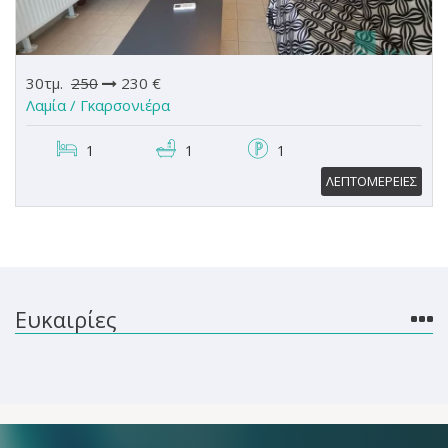
30τμ.
250
230 €
Λαμία /
Γκαρσονιέρα
1
1
1
ΛΕΠΤΟΜΕΡΕΙΕΣ
Ευκαιρίες