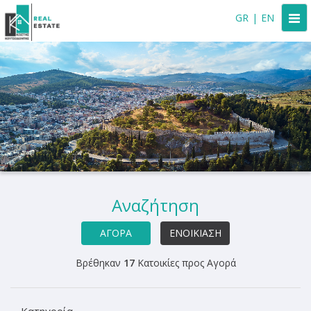
Togg
GR
|
EN
navi
Αναζήτηση
ΑΓΟΡΆ
ΕΝΟΙΚΊΑΣΗ
Βρέθηκαν
17
Κατοικίες προς Αγορά
Κατηγορία