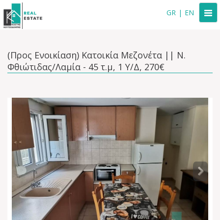
Togg
GR
|
EN
navi
(Προς Ενοικίαση) Κατοικία Μεζονέτα || Ν.
Φθιώτιδας/Λαμία - 45 τ.μ, 1 Υ/Δ, 270€