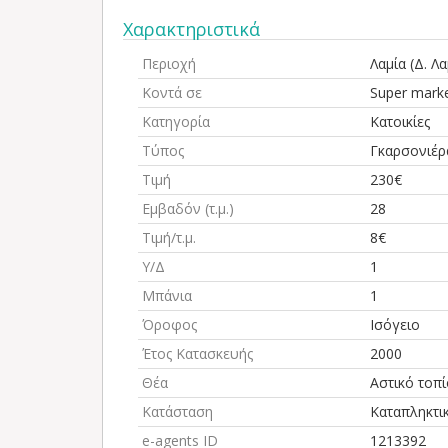
Χαρακτηριστικά
Περιοχή
Λαμία (Δ. Λα
Κοντά σε
Super mark
Κατηγορία
Κατοικίες
Τύπος
Γκαρσονιέρ
Τιμή
230€
Εμβαδόν (τ.μ.)
28
Τιμή/τ.μ.
8€
Υ/Δ
1
Μπάνια
1
Όροφος
Ισόγειο
Έτος Κατασκευής
2000
Θέα
Αστικό τοπί
Κατάσταση
Καταπληκτι
e-agents ID
1213392