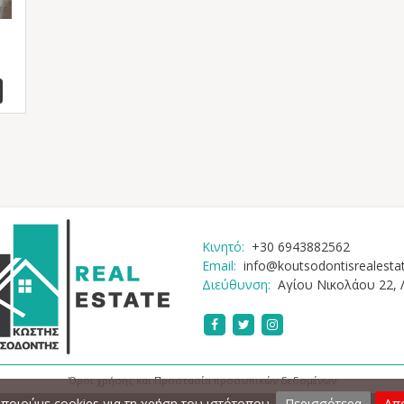
Κινητό:
+30 6943882562
Email:
info@koutsodontisrealestat
Διεύθυνση:
Αγίου Νικολάου 22, 
Όροι χρήσης και Προστασία προσωπικών δεδομένων
ποιούμε cookies για τη χρήση του ιστότοπου.
Περισσότερα
Απ