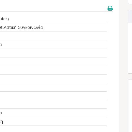
μίας)
et,Αστική Συγκοινωνία
α
ο
κή