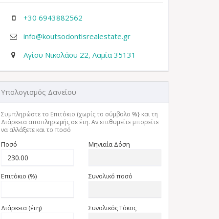
+30 6943882562
info@koutsodontisrealestate.gr
Αγίου Νικολάου 22, Λαμία 35131
Υπολογισμός Δανείου
Συμπληρώστε το Επιτόκιο (χωρίς το σύμβολο %} και τη
Διάρκεια αποπληρωμής σε έτη. Αν επιθυμείτε μπορείτε
να αλλάξετε και το ποσό
Ποσό
Μηνιαία Δόση
Επιτόκιο (%)
Συνολικό ποσό
Διάρκεια (έτη)
Συνολικός Τόκος