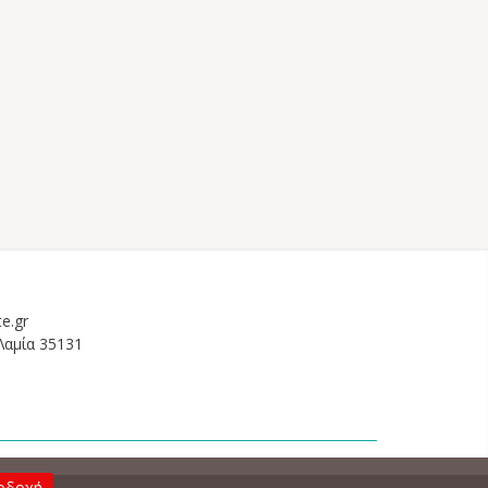
e.gr
Λαμία 35131
οδοχή