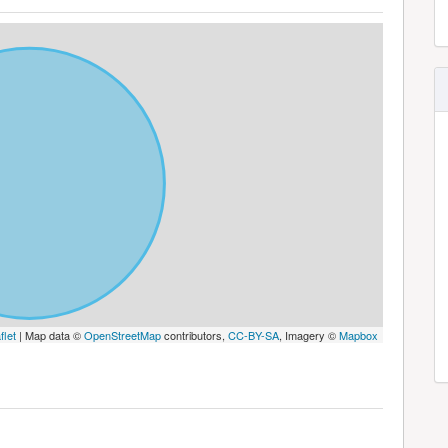
flet
| Map data ©
OpenStreetMap
contributors,
CC-BY-SA
, Imagery ©
Mapbox